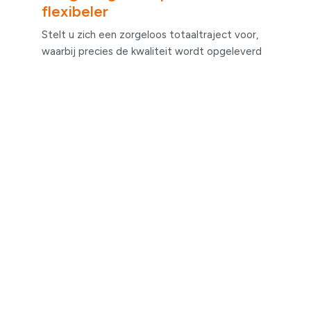
flexibeler
Stelt u zich een zorgeloos totaaltraject voor,
waarbij precies de kwaliteit wordt opgeleverd
die vooraf beloofd is. Vazet zorgt hiervoor.
Doordat we vanaf de eerste dag zij aan zij met
u samenwerken, kunt u vertrouwen op een
flexibel bouw- en ontwikkelproces. Bovendien
is de totale som van stichtingskosten lager en
ontwikkelen en realiseren we sneller dan
partijen die nog traditioneel denken.
Beter resultaat
Vazet verlegt, middels een keten van
specialisten, de grenzen bij het creëren en
realiseren van vastgoed. Dit leidt tot geheel
nieuwe oplossingen die vanuit het traditionele
proces nooit zullen ontstaan. Door onze