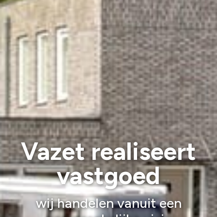
Vazet realiseert
vastgoed
wij handelen vanuit een