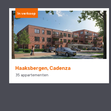
In verkoop
Haaksbergen, Cadenza
35 appartementen