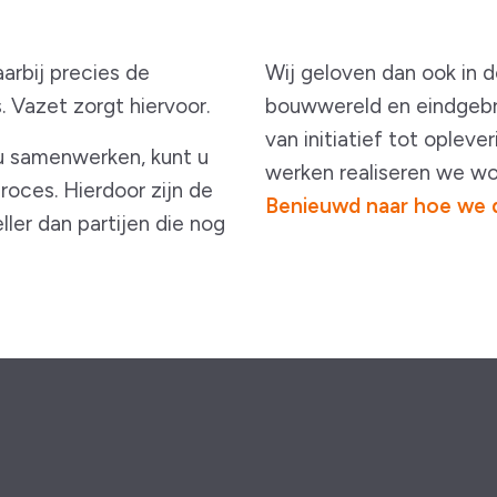
aarbij precies de
Wij geloven dan ook in 
. Vazet zorgt hiervoor.
bouwwereld en eindgebru
van initiatief tot oplev
 u samenwerken, kunt u
werken realiseren we wo
oces. Hierdoor zijn de
Benieuwd naar hoe we 
ller dan partijen die nog