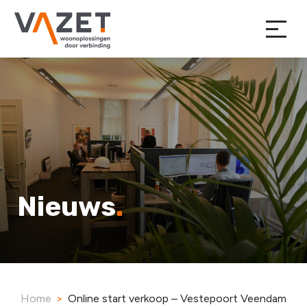
Nieuws
Home
>
Online start verkoop – Vestepoort Veendam